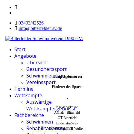
03493/42526
info@bitterfelder-sv.de
Start
Angebote
Übersicht
Gesundheitssport
Schwimmlernkurse
Hauptsponsoren
Vereinssport
Förderer des Sports
Termine
Wettkämpfe
Auswärtige
Kreissparkasse
Wettkampfergebnisse
Anhalt - Bitterfeld
Fachbereiche
OT Bitterfeld
Schwimmen
Lindenstraße 27
Rehabilitationssport
06749 Bitterfeld-Wolfen