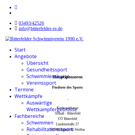
03493/42526
info@bitterfelder-sv.de
Start
Angebote
Übersicht
Gesundheitssport
Schwimmlernkurse
Hauptsponsoren
Vereinssport
Förderer des Sports
Termine
Wettkämpfe
Auswärtige
Kreissparkasse
Wettkampfergebnisse
Anhalt - Bitterfeld
Fachbereiche
OT Bitterfeld
Schwimmen
Lindenstraße 27
Rehabilitationssport
06749 Bitterfeld-Wolfen