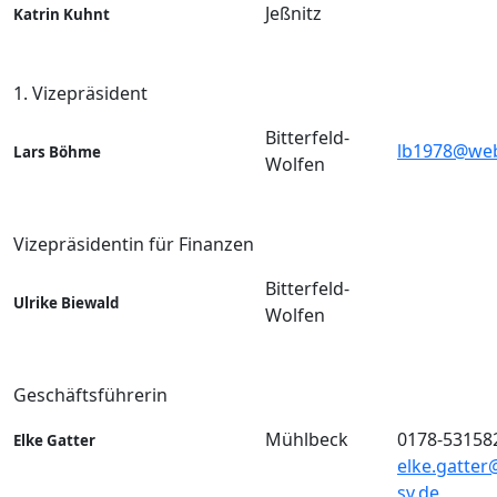
Jeßnitz
Katrin Kuhnt
1. Vizepräsident
Bitterfeld-
lb1978@we
Lars Böhme
Wolfen
Vizepräsidentin für Finanzen
Bitterfeld-
Ulrike Biewald
Wolfen
Geschäftsführerin
Mühlbeck
0178-53158
Elke Gatter
elke.gatter
sv.de