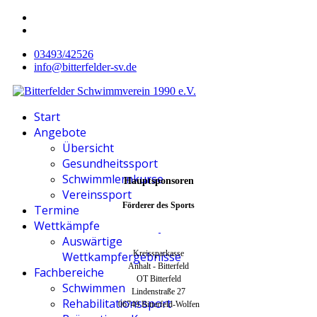
03493/42526
info@bitterfelder-sv.de
Start
Angebote
Übersicht
Gesundheitssport
Schwimmlernkurse
Hauptsponsoren
Vereinssport
Förderer des Sports
Termine
Wettkämpfe
Auswärtige
Kreissparkasse
Wettkampfergebnisse
Anhalt - Bitterfeld
Fachbereiche
OT Bitterfeld
Schwimmen
Lindenstraße 27
Rehabilitationssport
06749 Bitterfeld-Wolfen