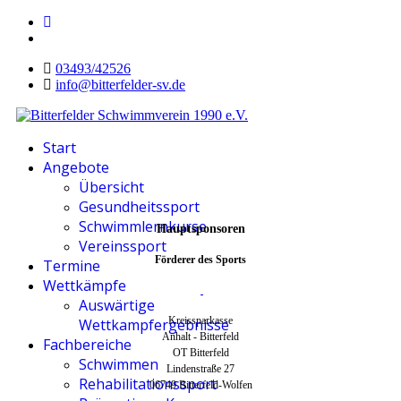
03493/42526
info@bitterfelder-sv.de
Start
Angebote
Übersicht
Gesundheitssport
Schwimmlernkurse
Hauptsponsoren
Vereinssport
Förderer des Sports
Termine
Wettkämpfe
Auswärtige
Kreissparkasse
Wettkampfergebnisse
Anhalt - Bitterfeld
Fachbereiche
OT Bitterfeld
Schwimmen
Lindenstraße 27
Rehabilitationssport
06749 Bitterfeld-Wolfen