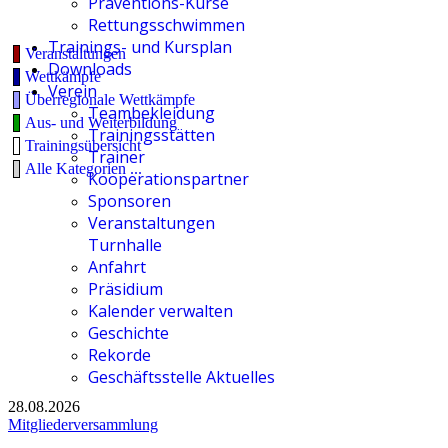
Präventions-Kurse
Rettungsschwimmen
Trainings- und Kursplan
Veranstaltungen
Downloads
Wettkämpfe
Verein
Überregionale Wettkämpfe
Teambekleidung
Aus- und Weiterbildung
Trainingsstätten
Trainingsübersicht
Trainer
Alle Kategorien ...
Kooperationspartner
Sponsoren
Veranstaltungen
Turnhalle
Anfahrt
Präsidium
Kalender verwalten
Geschichte
Rekorde
Geschäftsstelle Aktuelles
28.08.2026
Mitgliederversammlung