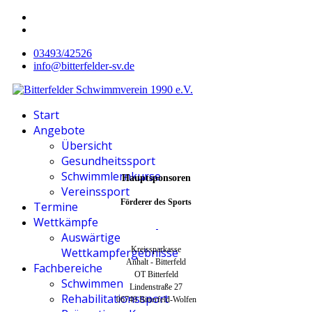
03493/42526
info@bitterfelder-sv.de
Start
Angebote
Übersicht
Gesundheitssport
Schwimmlernkurse
Hauptsponsoren
Vereinssport
Förderer des Sports
Termine
Wettkämpfe
Auswärtige
Kreissparkasse
Wettkampfergebnisse
Anhalt - Bitterfeld
Fachbereiche
OT Bitterfeld
Schwimmen
Lindenstraße 27
Rehabilitationssport
06749 Bitterfeld-Wolfen