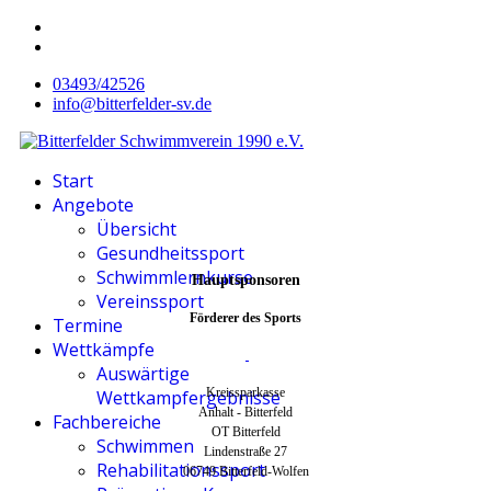
03493/42526
info@bitterfelder-sv.de
Start
Angebote
Übersicht
Gesundheitssport
Schwimmlernkurse
Hauptsponsoren
Vereinssport
Förderer des Sports
Termine
Wettkämpfe
Auswärtige
Kreissparkasse
Wettkampfergebnisse
Anhalt - Bitterfeld
Fachbereiche
OT Bitterfeld
Schwimmen
Lindenstraße 27
Rehabilitationssport
06749 Bitterfeld-Wolfen