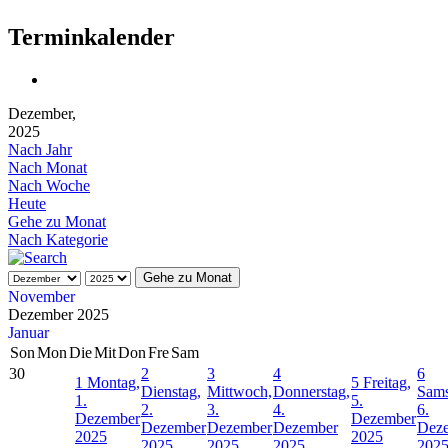
Terminkalender
Dezember,
2025
Nach Jahr
Nach Monat
Nach Woche
Heute
Gehe zu Monat
Nach Kategorie
Gehe zu Monat
November
Dezember 2025
Januar
Son
Mon
Die
Mit
Don
Fre
Sam
30
2
3
4
6
1
Montag,
5
Freitag,
Dienstag,
Mittwoch,
Donnerstag,
Sams
1.
5.
2.
3.
4.
6.
Dezember
Dezember
Dezember
Dezember
Dezember
Dez
2025
2025
2025
2025
2025
202