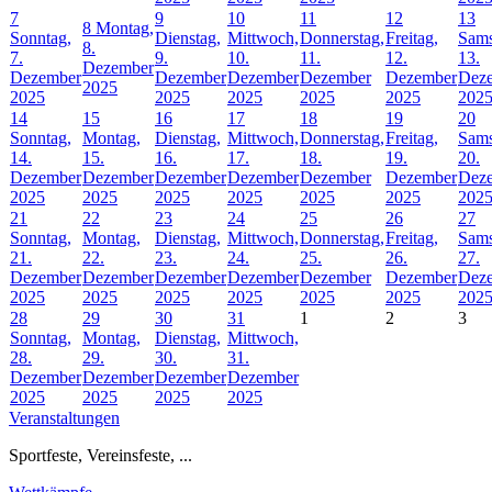
7
9
10
11
12
13
8
Montag,
Sonntag,
Dienstag,
Mittwoch,
Donnerstag,
Freitag,
Sams
8.
7.
9.
10.
11.
12.
13.
Dezember
Dezember
Dezember
Dezember
Dezember
Dezember
Dez
2025
2025
2025
2025
2025
2025
202
14
15
16
17
18
19
20
Sonntag,
Montag,
Dienstag,
Mittwoch,
Donnerstag,
Freitag,
Sams
14.
15.
16.
17.
18.
19.
20.
Dezember
Dezember
Dezember
Dezember
Dezember
Dezember
Dez
2025
2025
2025
2025
2025
2025
202
21
22
23
24
25
26
27
Sonntag,
Montag,
Dienstag,
Mittwoch,
Donnerstag,
Freitag,
Sams
21.
22.
23.
24.
25.
26.
27.
Dezember
Dezember
Dezember
Dezember
Dezember
Dezember
Dez
2025
2025
2025
2025
2025
2025
202
28
29
30
31
1
2
3
Sonntag,
Montag,
Dienstag,
Mittwoch,
28.
29.
30.
31.
Dezember
Dezember
Dezember
Dezember
2025
2025
2025
2025
Veranstaltungen
Sportfeste, Vereinsfeste, ...