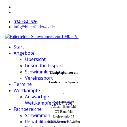
03493/42526
info@bitterfelder-sv.de
Start
Angebote
Übersicht
Gesundheitssport
Schwimmlernkurse
Hauptsponsoren
Vereinssport
Förderer des Sports
Termine
Wettkämpfe
Auswärtige
Kreissparkasse
Wettkampfergebnisse
Anhalt - Bitterfeld
Fachbereiche
OT Bitterfeld
Schwimmen
Lindenstraße 27
Rehabilitationssport
06749 Bitterfeld-Wolfen