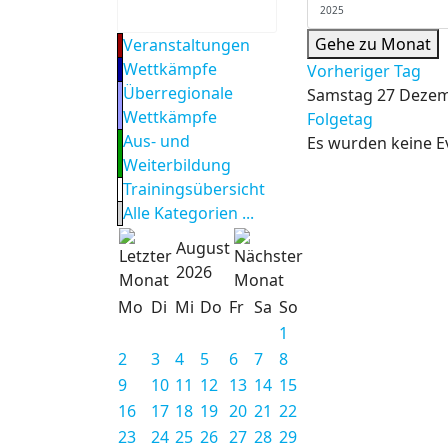
Gehe zu Monat
Veranstaltungen
Wettkämpfe
Vorheriger Tag
Überregionale
Samstag 27 Dezem
Wettkämpfe
Folgetag
Aus- und
Es wurden keine E
Weiterbildung
Trainingsübersicht
Alle Kategorien ...
August
2026
Mo
Di
Mi
Do
Fr
Sa
So
1
2
3
4
5
6
7
8
9
10
11
12
13
14
15
16
17
18
19
20
21
22
23
24
25
26
27
28
29