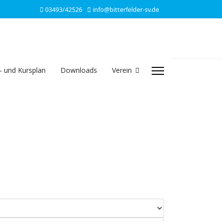
03493/42526
info@bitterfelder-sv.de
- und Kursplan
Downloads
Verein