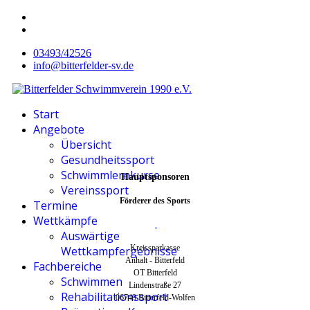
03493/42526
info@bitterfelder-sv.de
Start
Angebote
Übersicht
Gesundheitssport
Schwimmlernkurse
Hauptsponsoren
Vereinssport
Förderer des Sports
Termine
Wettkämpfe
Auswärtige
Kreissparkasse
Wettkampfergebnisse
Anhalt - Bitterfeld
Fachbereiche
OT Bitterfeld
Schwimmen
Lindenstraße 27
Rehabilitationssport
06749 Bitterfeld-Wolfen