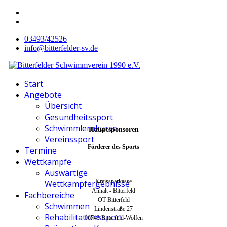
03493/42526
info@bitterfelder-sv.de
Start
Angebote
Übersicht
Gesundheitssport
Schwimmlernkurse
Hauptsponsoren
Vereinssport
Förderer des Sports
Termine
Wettkämpfe
Auswärtige
Kreissparkasse
Wettkampfergebnisse
Anhalt - Bitterfeld
Fachbereiche
OT Bitterfeld
Schwimmen
Lindenstraße 27
Rehabilitationssport
06749 Bitterfeld-Wolfen