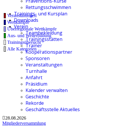
Präventions-Kurse
Rettungsschwimmen
Trainings- und Kursplan
Veranstaltungen
Downloads
Wettkämpfe
Verein
Überregionale Wettkämpfe
Teambekleidung
Aus- und Weiterbildung
Trainingsstätten
Trainingsübersicht
Trainer
Alle Kategorien ...
Kooperationspartner
Sponsoren
Veranstaltungen
Turnhalle
Anfahrt
Präsidium
Kalender verwalten
Geschichte
Rekorde
Geschäftsstelle Aktuelles
28.08.2026
Mitgliederversammlung