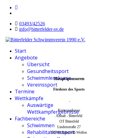
03493/42526
info@bitterfelder-sv.de
Start
Angebote
Übersicht
Gesundheitssport
Schwimmlernkurse
Hauptsponsoren
Vereinssport
Förderer des Sports
Termine
Wettkämpfe
Auswärtige
Kreissparkasse
Wettkampfergebnisse
Anhalt - Bitterfeld
Fachbereiche
OT Bitterfeld
Schwimmen
Lindenstraße 27
Rehabilitationssport
06749 Bitterfeld-Wolfen