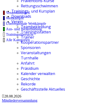
Präventions-Kurse
Rettungsschwimmen
Trainings- und Kursplan
Veranstaltungen
Downloads
Wettkämpfe
Verein
Überregionale Wettkämpfe
Teambekleidung
Aus- und Weiterbildung
Trainingsstätten
Trainingsübersicht
Trainer
Alle Kategorien ...
Kooperationspartner
Sponsoren
Veranstaltungen
Turnhalle
Anfahrt
Präsidium
Kalender verwalten
Geschichte
Rekorde
Geschäftsstelle Aktuelles
28.08.2026
Mitgliederversammlung