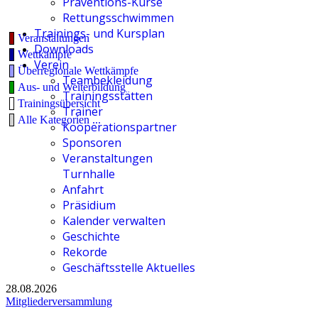
Präventions-Kurse
Rettungsschwimmen
Trainings- und Kursplan
Veranstaltungen
Downloads
Wettkämpfe
Verein
Überregionale Wettkämpfe
Teambekleidung
Aus- und Weiterbildung
Trainingsstätten
Trainingsübersicht
Trainer
Alle Kategorien ...
Kooperationspartner
Sponsoren
Veranstaltungen
Turnhalle
Anfahrt
Präsidium
Kalender verwalten
Geschichte
Rekorde
Geschäftsstelle Aktuelles
28.08.2026
Mitgliederversammlung