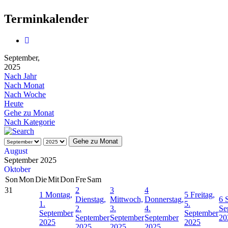
Terminkalender
September,
2025
Nach Jahr
Nach Monat
Nach Woche
Heute
Gehe zu Monat
Nach Kategorie
Gehe zu Monat
August
September 2025
Oktober
Son
Mon
Die
Mit
Don
Fre
Sam
31
2
3
4
1
Montag,
5
Freitag,
Dienstag,
Mittwoch,
Donnerstag,
6
1.
5.
2.
3.
4.
Se
September
September
September
September
September
20
2025
2025
2025
2025
2025