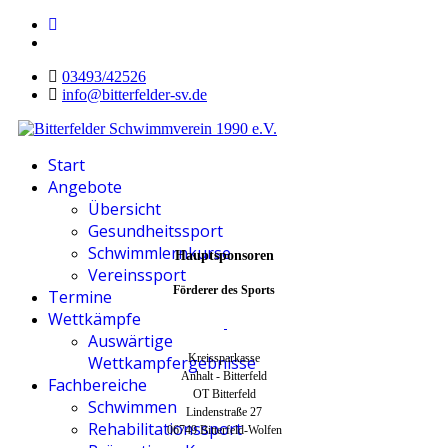
03493/42526
info@bitterfelder-sv.de
Start
Angebote
Übersicht
Gesundheitssport
Schwimmlernkurse
Hauptsponsoren
Vereinssport
Förderer des Sports
Termine
Wettkämpfe
Auswärtige
Kreissparkasse
Wettkampfergebnisse
Anhalt - Bitterfeld
Fachbereiche
OT Bitterfeld
Schwimmen
Lindenstraße 27
Rehabilitationssport
06749 Bitterfeld-Wolfen