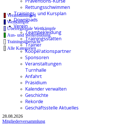
Präventions-Kurse
Rettungsschwimmen
Trainings- und Kursplan
Veranstaltungen
Downloads
Wettkämpfe
Verein
Überregionale Wettkämpfe
Teambekleidung
Aus- und Weiterbildung
Trainingsstätten
Trainingsübersicht
Trainer
Alle Kategorien ...
Kooperationspartner
Sponsoren
Veranstaltungen
Turnhalle
Anfahrt
Präsidium
Kalender verwalten
Geschichte
Rekorde
Geschäftsstelle Aktuelles
28.08.2026
Mitgliederversammlung