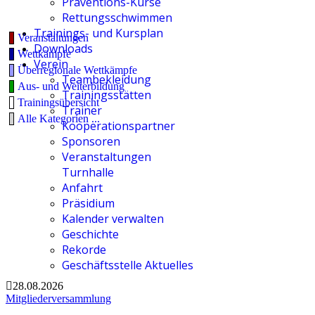
Präventions-Kurse
Rettungsschwimmen
Trainings- und Kursplan
Veranstaltungen
Downloads
Wettkämpfe
Verein
Überregionale Wettkämpfe
Teambekleidung
Aus- und Weiterbildung
Trainingsstätten
Trainingsübersicht
Trainer
Alle Kategorien ...
Kooperationspartner
Sponsoren
Veranstaltungen
Turnhalle
Anfahrt
Präsidium
Kalender verwalten
Geschichte
Rekorde
Geschäftsstelle Aktuelles
28.08.2026
Mitgliederversammlung