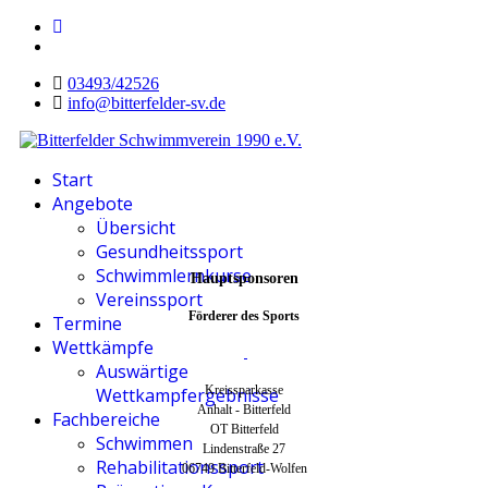
03493/42526
info@bitterfelder-sv.de
Start
Angebote
Übersicht
Gesundheitssport
Schwimmlernkurse
Hauptsponsoren
Vereinssport
Förderer des Sports
Termine
Wettkämpfe
Auswärtige
Kreissparkasse
Wettkampfergebnisse
Anhalt - Bitterfeld
Fachbereiche
OT Bitterfeld
Schwimmen
Lindenstraße 27
Rehabilitationssport
06749 Bitterfeld-Wolfen