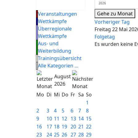
Gehe zu Monat
Veranstaltungen
Wettkämpfe
Vorheriger Tag
Überregionale
Freitag 22 Mai 202
Wettkämpfe
Folgetag
Aus- und
Es wurden keine E
Weiterbildung
Trainingsübersicht
Alle Kategorien ...
August
2026
Mo
Di
Mi
Do
Fr
Sa
So
1
2
3
4
5
6
7
8
9
10
11
12
13
14
15
16
17
18
19
20
21
22
23
24
25
26
27
28
29