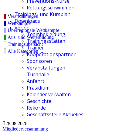
Präventions-Kurse
Rettungsschwimmen
Trainings- und Kursplan
Veranstaltungen
Downloads
Wettkämpfe
Verein
Überregionale Wettkämpfe
Teambekleidung
Aus- und Weiterbildung
Trainingsstätten
Trainingsübersicht
Trainer
Alle Kategorien ...
Kooperationspartner
Sponsoren
Veranstaltungen
Turnhalle
Anfahrt
Präsidium
Kalender verwalten
Geschichte
Rekorde
Geschäftsstelle Aktuelles
28.08.2026
Mitgliederversammlung