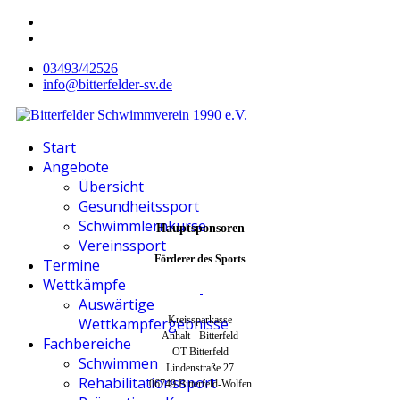
03493/42526
info@bitterfelder-sv.de
Start
Angebote
Übersicht
Gesundheitssport
Schwimmlernkurse
Hauptsponsoren
Vereinssport
Förderer des Sports
Termine
Wettkämpfe
Auswärtige
Kreissparkasse
Wettkampfergebnisse
Anhalt - Bitterfeld
Fachbereiche
OT Bitterfeld
Schwimmen
Lindenstraße 27
Rehabilitationssport
06749 Bitterfeld-Wolfen