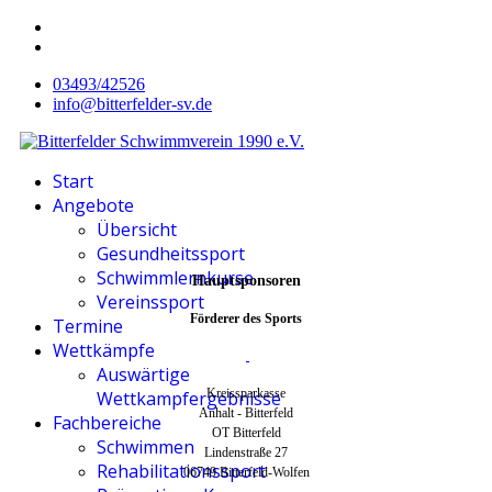
03493/42526
info@bitterfelder-sv.de
Start
Angebote
Übersicht
Gesundheitssport
Schwimmlernkurse
Hauptsponsoren
Vereinssport
Förderer des Sports
Termine
Wettkämpfe
Auswärtige
Kreissparkasse
Wettkampfergebnisse
Anhalt - Bitterfeld
Fachbereiche
OT Bitterfeld
Schwimmen
Lindenstraße 27
Rehabilitationssport
06749 Bitterfeld-Wolfen