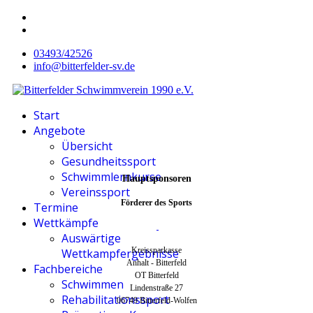
03493/42526
info@bitterfelder-sv.de
Start
Angebote
Übersicht
Gesundheitssport
Schwimmlernkurse
Hauptsponsoren
Vereinssport
Förderer des Sports
Termine
Wettkämpfe
Auswärtige
Kreissparkasse
Wettkampfergebnisse
Anhalt - Bitterfeld
Fachbereiche
OT Bitterfeld
Schwimmen
Lindenstraße 27
Rehabilitationssport
06749 Bitterfeld-Wolfen