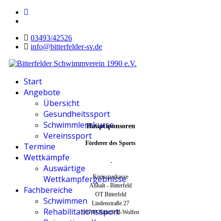
03493/42526
info@bitterfelder-sv.de
Start
Angebote
Übersicht
Gesundheitssport
Schwimmlernkurse
Hauptsponsoren
Vereinssport
Förderer des Sports
Termine
Wettkämpfe
Auswärtige
Kreissparkasse
Wettkampfergebnisse
Anhalt - Bitterfeld
Fachbereiche
OT Bitterfeld
Schwimmen
Lindenstraße 27
Rehabilitationssport
06749 Bitterfeld-Wolfen