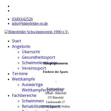
03493/42526
info@bitterfelder-sv.de
Start
Angebote
Übersicht
Gesundheitssport
Schwimmlernkurse
Hauptsponsoren
Vereinssport
Förderer des Sports
Termine
Wettkämpfe
Auswärtige
Kreissparkasse
Wettkampfergebnisse
Anhalt - Bitterfeld
Fachbereiche
OT Bitterfeld
Schwimmen
Lindenstraße 27
Rehabilitationssport
06749 Bitterfeld-Wolfen