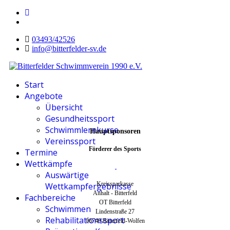
03493/42526
info@bitterfelder-sv.de
Start
Angebote
Übersicht
Gesundheitssport
Schwimmlernkurse
Hauptsponsoren
Vereinssport
Förderer des Sports
Termine
Wettkämpfe
Auswärtige
Kreissparkasse
Wettkampfergebnisse
Anhalt - Bitterfeld
Fachbereiche
OT Bitterfeld
Schwimmen
Lindenstraße 27
Rehabilitationssport
06749 Bitterfeld-Wolfen