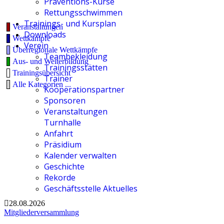
Präventions-Kurse
Rettungsschwimmen
Trainings- und Kursplan
Veranstaltungen
Downloads
Wettkämpfe
Verein
Überregionale Wettkämpfe
Teambekleidung
Aus- und Weiterbildung
Trainingsstätten
Trainingsübersicht
Trainer
Alle Kategorien ...
Kooperationspartner
Sponsoren
Veranstaltungen
Turnhalle
Anfahrt
Präsidium
Kalender verwalten
Geschichte
Rekorde
Geschäftsstelle Aktuelles
28.08.2026
Mitgliederversammlung