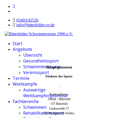
03493/42526
info@bitterfelder-sv.de
Start
Angebote
Übersicht
Gesundheitssport
Schwimmlernkurse
Hauptsponsoren
Vereinssport
Förderer des Sports
Termine
Wettkämpfe
Auswärtige
Kreissparkasse
Wettkampfergebnisse
Anhalt - Bitterfeld
Fachbereiche
OT Bitterfeld
Schwimmen
Lindenstraße 27
Rehabilitationssport
06749 Bitterfeld-Wolfen