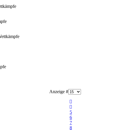
ttkämpfe
mpfe
Wettkämpfe
pfe
Anzeige #
5
6
7
8