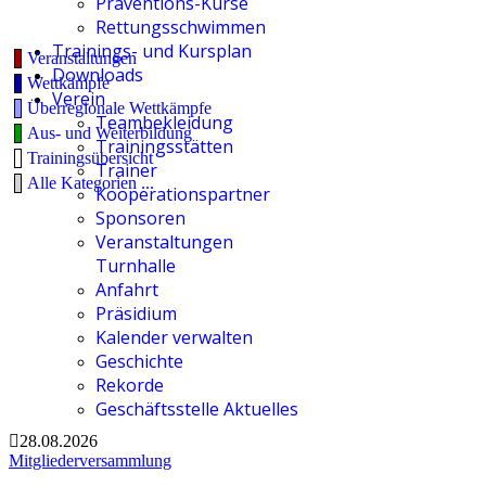
Präventions-Kurse
Rettungsschwimmen
Trainings- und Kursplan
Veranstaltungen
Downloads
Wettkämpfe
Verein
Überregionale Wettkämpfe
Teambekleidung
Aus- und Weiterbildung
Trainingsstätten
Trainingsübersicht
Trainer
Alle Kategorien ...
Kooperationspartner
Sponsoren
Veranstaltungen
Turnhalle
Anfahrt
Präsidium
Kalender verwalten
Geschichte
Rekorde
Geschäftsstelle Aktuelles
28.08.2026
Mitgliederversammlung