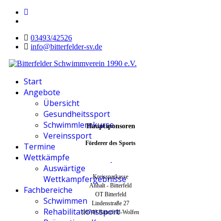
03493/42526
info@bitterfelder-sv.de
Start
Angebote
Übersicht
Gesundheitssport
Schwimmlernkurse
Hauptsponsoren
Vereinssport
Förderer des Sports
Termine
Wettkämpfe
Auswärtige
Kreissparkasse
Wettkampfergebnisse
Anhalt - Bitterfeld
Fachbereiche
OT Bitterfeld
Schwimmen
Lindenstraße 27
Rehabilitationssport
06749 Bitterfeld-Wolfen