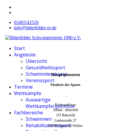
03493/42526
info@bitterfelder-sv.de
Start
Angebote
Übersicht
Gesundheitssport
Schwimmlernkurse
Hauptsponsoren
Vereinssport
Förderer des Sports
Termine
Wettkämpfe
Auswärtige
Kreissparkasse
Wettkampfergebnisse
Anhalt - Bitterfeld
Fachbereiche
OT Bitterfeld
Schwimmen
Lindenstraße 27
Rehabilitationssport
06749 Bitterfeld-Wolfen