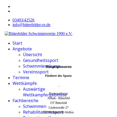
03493/42526
info@bitterfelder-sv.de
Start
Angebote
Übersicht
Gesundheitssport
Schwimmlernkurse
Hauptsponsoren
Vereinssport
Förderer des Sports
Termine
Wettkämpfe
Auswärtige
Kreissparkasse
Wettkampfergebnisse
Anhalt - Bitterfeld
Fachbereiche
OT Bitterfeld
Schwimmen
Lindenstraße 27
Rehabilitationssport
06749 Bitterfeld-Wolfen