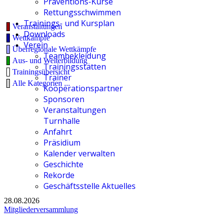
Präventions-Kurse
Rettungsschwimmen
Trainings- und Kursplan
Veranstaltungen
Downloads
Wettkämpfe
Verein
Überregionale Wettkämpfe
Teambekleidung
Aus- und Weiterbildung
Trainingsstätten
Trainingsübersicht
Trainer
Alle Kategorien ...
Kooperationspartner
Sponsoren
Veranstaltungen
Turnhalle
Anfahrt
Präsidium
Kalender verwalten
Geschichte
Rekorde
Geschäftsstelle Aktuelles
28.08.2026
Mitgliederversammlung