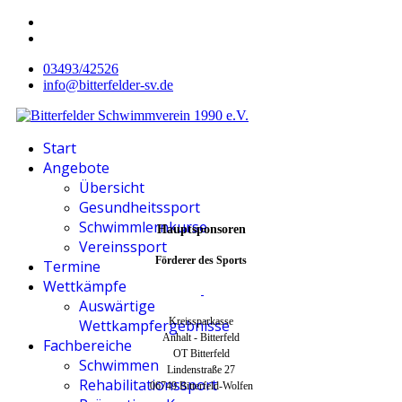
03493/42526
info@bitterfelder-sv.de
Start
Angebote
Übersicht
Gesundheitssport
Schwimmlernkurse
Hauptsponsoren
Vereinssport
Förderer des Sports
Termine
Wettkämpfe
Auswärtige
Kreissparkasse
Wettkampfergebnisse
Anhalt - Bitterfeld
Fachbereiche
OT Bitterfeld
Schwimmen
Lindenstraße 27
Rehabilitationssport
06749 Bitterfeld-Wolfen