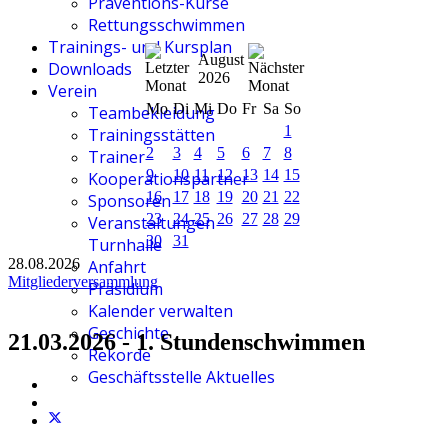
Präventions-Kurse
Rettungsschwimmen
Trainings- und Kursplan
August
Downloads
2026
Verein
Mo
Di
Mi
Do
Fr
Sa
So
Teambekleidung
1
Trainingsstätten
2
3
4
5
6
7
8
Trainer
9
10
11
12
13
14
15
Kooperationspartner
16
17
18
19
20
21
22
Sponsoren
23
24
25
26
27
28
29
Veranstaltungen
30
31
Turnhalle
28.08.2026
Anfahrt
Mitgliederversammlung
Präsidium
Kalender verwalten
Geschichte
21.03.2026 - 1. Stundenschwimmen
Rekorde
Geschäftsstelle Aktuelles