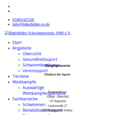
03493/42526
info@bitterfelder-sv.de
Start
Angebote
Übersicht
Gesundheitssport
Schwimmlernkurse
Hauptsponsoren
Vereinssport
Förderer des Sports
Termine
Wettkämpfe
Auswärtige
Kreissparkasse
Wettkampfergebnisse
Anhalt - Bitterfeld
Fachbereiche
OT Bitterfeld
Schwimmen
Lindenstraße 27
Rehabilitationssport
06749 Bitterfeld-Wolfen